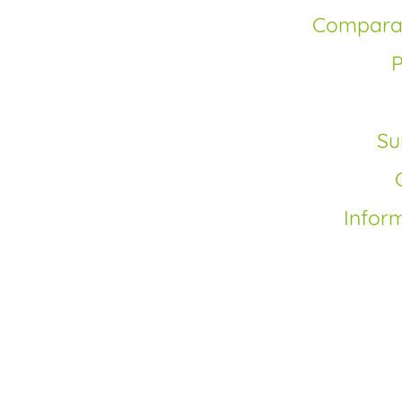
Compara
S
Infor
Comment acheter Las
Depuis la fin du mon
disponible en version
votre achat de Lasil
plateforme, au prix l