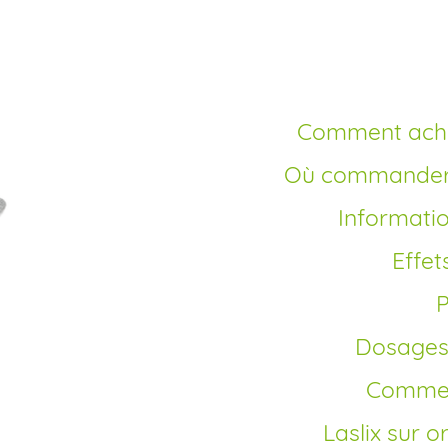
livraison 
Comment ache
Où commander 
Informatio
Effe
Dosage
Commen
Laslix sur