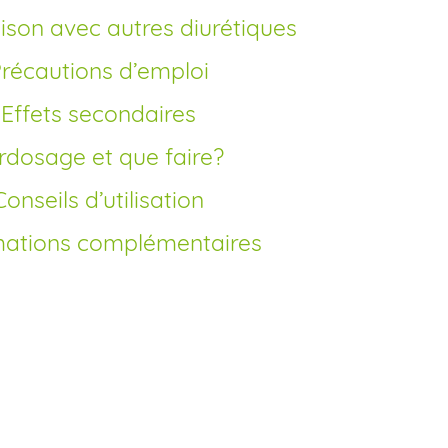
ison avec autres diurétiques
Précautions d’emploi
Effets secondaires
urdosage et que faire?
Conseils d’utilisation
mations complémentaires
ilix générique en France?
opole des laboratoires, le furosemide est
 Lasilix générique. Vous pouvez réaliser
ix en france sans ordonnance via notre
e plus compétitif et bénéficier d’une