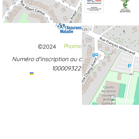
©2024
Numéro d'inscription au conseil de l'ordre :
+
−
10000932292
Leaflet
|
©
OpenStreetMap
contributors