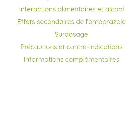
Interactions alimentaires et alcool
Effets secondaires de l’oméprazole
Surdosage
Précautions et contre-indications
Informations complémentaires
Comment commander oméprazole en France?
Depuis son ouverture au marché des génériques, il est
possible d’acheter de l’oméprazole directement en ligne
sans ordonnance. Chez Pharmacie Ruinet, votre achat
oméprazole en France se fait en quelques clics, depuis no
interface sécurisée. Vous remplissez un bref formulaire
médical, sélectionnez le dosage et la quantité souhaitée, p
vous procédez au paiement. La livraison rapide et les prix