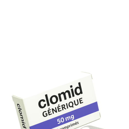
testostérone et peut améliorer la qualité du sperme chez
certains patients présentant une hypogonadisme
secondaire.
Peut-on associer le Clomid à d’autres
suppléments?
Des compléments en acide folique ou myo-inositol sont
parfois conseillés pour optimiser la fertilité, après avis
médical.