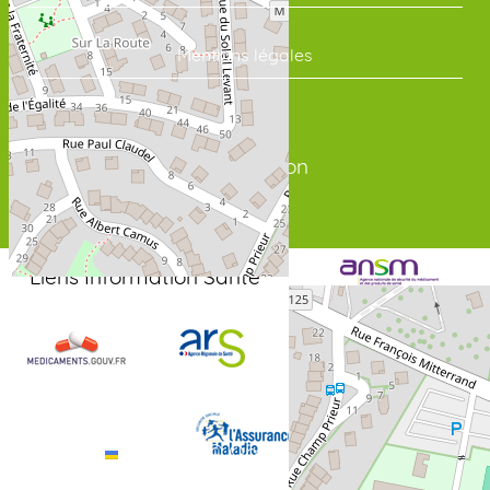
Mentions légales
Connexion
Liens Information Santé
+
−
Leaflet
|
©
OpenStreetMap
contributors