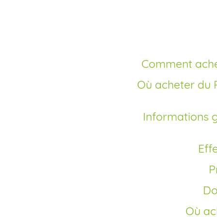
sans ord
Comment ache
Où acheter du Prozac en ligne sans ordonnance –
Informations générales sur le Prozac générique
Ef
D
Où a